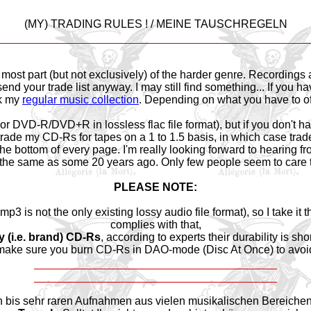
(MY) TRADING RULES ! / MEINE TAUSCHREGELN
e most part (but not exclusively) of the harder genre. Recordings
o send your trade list anyway. I may still find something... If you 
ck my
regular music collection
. Depending on what you have to offe
(or DVD-R/DVD+R in lossless flac file format), but if you don't ha
 trade my CD-Rs for tapes on a 1 to 1.5 basis, in which case traded
he bottom of every page. I'm really looking forward to hearing f
t the same as some 20 years ago. Only few people seem to care 
PLEASE NOTE:
 mp3 is not the only existing lossy audio file format), so I take i
complies with that,
y (i.e. brand) CD-Rs
, according to experts their durability is sho
ake sure you burn CD-Rs in DAO-mode (Disc At Once) to avoid 
 bis sehr raren Aufnahmen aus vielen musikalischen Bereichen,