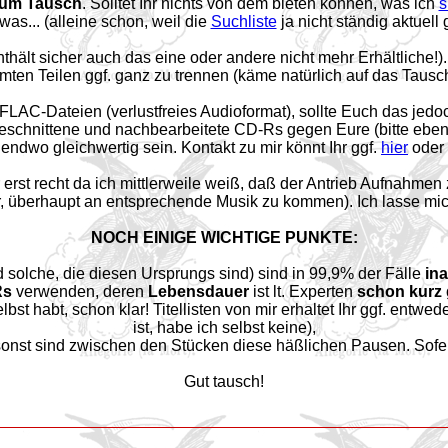
zum Tausch
. Solltet Ihr nichts von dem bieten können, was ich
s
was... (alleine schon, weil die
Suchliste
ja nicht ständig aktuell
thält sicher auch das eine oder andere nicht mehr Erhältliche!
mten Teilen ggf. ganz zu trennen (käme natürlich auf das Tausch
AC-Dateien (verlustfreies Audioformat), sollte Euch das jedoch 
geschnittene und nachbearbeitete CD-Rs gegen Eure (bitte eben
rgendwo gleichwertig sein. Kontakt zu mir könnt Ihr ggf.
hier
oder 
r erst recht da ich mittlerweile weiß, daß der Antrieb Aufnahmen
 überhaupt an entsprechende Musik zu kommen). Ich lasse mich
NOCH EINIGE WICHTIGE PUNKTE:
 solche, die diesen Ursprungs sind) sind in 99,9% der Fälle
in
Rs
verwenden, deren
Lebensdauer
ist lt. Experten
schon kurz
selbst habt, schon klar! Titellisten von mir erhaltet Ihr ggf. entw
ist, habe ich selbst keine),
onst sind zwischen den Stücken diese häßlichen Pausen. Sofern Ih
Gut tausch!