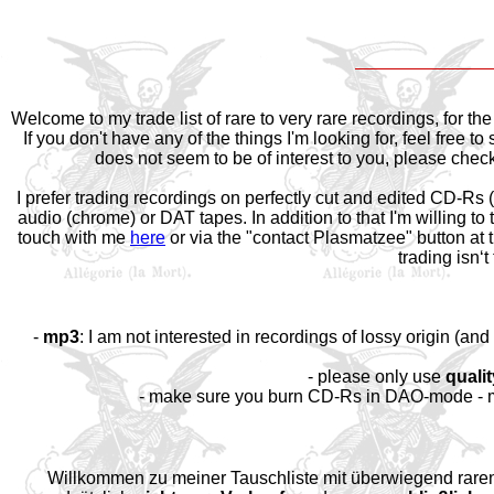
Welcome to my trade list of rare to very rare recordings, for th
If you don't have any of the things I'm looking for, feel free t
does not seem to be of interest to you, please che
I prefer trading recordings on perfectly cut and edited CD-Rs 
audio (chrome) or DAT tapes. In addition to that I'm willing to
touch with me
here
or via the "contact Plasmatzee" button at t
trading isn‘
-
mp3
: I am not interested in recordings of lossy origin (and
- please only use
qualit
- make sure you burn CD-Rs in DAO-mode - m
Willkommen zu meiner Tauschliste mit überwiegend raren