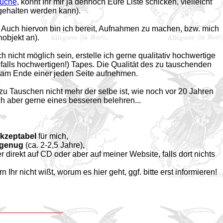
uche
, könnt Ihr mir ja dennoch Eure Liste schicken, vielleicht
 gehalten werden kann).
). Auch hiervon bin ich bereit, Aufnahmen zu machen, bzw. mich
objekt an).
nicht möglich sein, erstelle ich gerne qualitativ hochwertige
falls hochwertigen!) Tapes. Die Qualität des zu tauschenden
am Ende einer jeden Seite aufnehmen.
 zu Tauschen nicht mehr der selbe ist, wie noch vor 20 Jahren
 aber gerne eines besseren belehren...
akzeptabel
für mich,
 genug
(ca. 2-2,5 Jahre),
eder direkt auf CD oder aber auf meiner Website, falls dort nichts
r nicht wißt, worum es hier geht, ggf. bitte erst informieren!