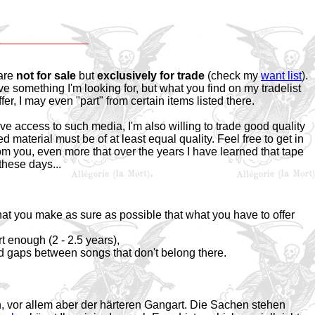
 are
not for sale
but
exclusively for trade
(check my
want list
).
have something I'm looking for, but what you find on my tradelist
r, I may even "part" from certain items listed there.
ve access to such media, I'm also willing to trade good quality
 material must be of at least equal quality. Feel free to get in
rom you, even more that over the years I have learned that tape
these days...
t that you make as sure as possible that what you have to offer
rt enough (2 - 2.5 years),
gaps between songs that don't belong there.
 vor allem aber der härteren Gangart. Die Sachen stehen