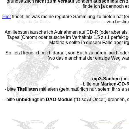
grundsätzlich
nicht zum Verkauf
sondern
ausschließlich 
finde ich ja dennoch et
Hier
findet Ihr, was meine reguläre Sammlung zu bieten hat (en
von bestim
Am liebsten tausche ich Aufnahmen auf CD-R (oder aber als FL
Tapes (Chrom) oder tausche im Verhältnis 1,5 zu 1 perfekt 
Materials sollte in diesem Falle aber i
So, jetzt freue ich mich darauf, von Euch zu hören, auch ode
(wo das manchmal der einzige Weg war,
-
mp3-Sachen
(und
- bitte nur
Marken-CD-
- bitte
Titellisten
mitliefern (geht natürlich nur, sofern Ihr sie 
- bitte
unbedingt
im
DAO-Modus
("Disc At Once") brennen, s